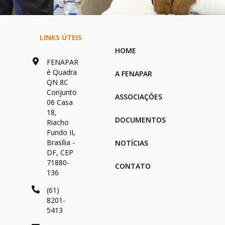
LINKS ÚTEIS
HOME
FENAPAR
é Quadra
A FENAPAR
QN 8C
Conjunto
ASSOCIAÇÕES
06 Casa
18,
DOCUMENTOS
Riacho
Fundo II,
Brasília -
NOTÍCIAS
DF, CEP
71880-
CONTATO
136
(61)
8201-
5413