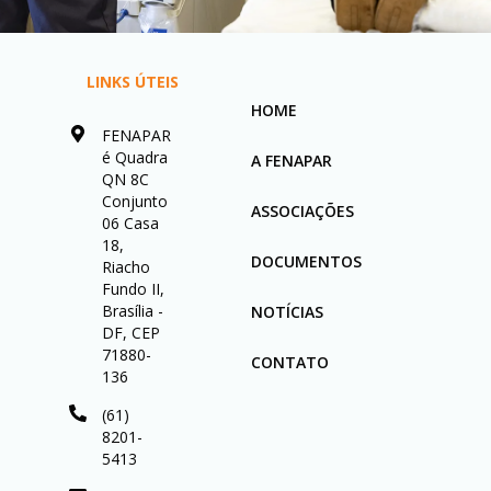
LINKS ÚTEIS
HOME
FENAPAR
é Quadra
A FENAPAR
QN 8C
Conjunto
ASSOCIAÇÕES
06 Casa
18,
DOCUMENTOS
Riacho
Fundo II,
Brasília -
NOTÍCIAS
DF, CEP
71880-
CONTATO
136
(61)
8201-
5413